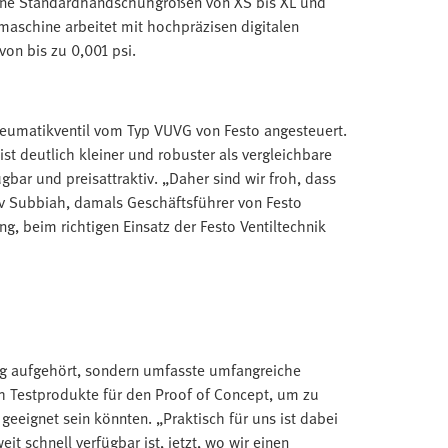
dene Standardhandschuhgrößen von XS bis XL und
maschine arbeitet mit hochpräzisen digitalen
on bis zu 0,001 psi.
neumatikventil vom Typ VUVG von Festo angesteuert.
st deutlich kleiner und robuster als vergleichbare
ügbar und preisattraktiv. „Daher sind wir froh, dass
uv Subbiah, damals Geschäftsführer von Festo
g, beim richtigen Einsatz der Festo Ventiltechnik
ng aufgehört, sondern umfasste umfangreiche
 Testprodukte für den Proof of Concept, um zu
geeignet sein könnten. „Praktisch für uns ist dabei
it schnell verfügbar ist, jetzt, wo wir einen