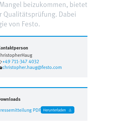
Mangel beizukommen, bietet
 Qualitätsprüfung. Dabei
ie von Festo.
ontaktperson
hristopher
Haug
+49 711-347 4032
christopher.haug@festo.com
Downloads
ressemitteilung PDF
Herunterladen