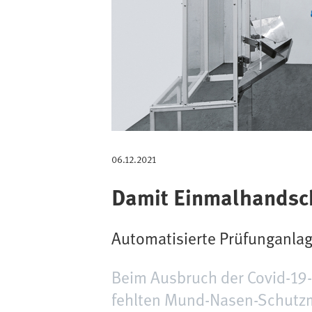
g
a
t
i
o
n
06.12.2021
Damit Einmalhandsc
Automatisierte Prüfunganlag
Beim Ausbruch der Covid-19
fehlten Mund-Nasen-Schutzm