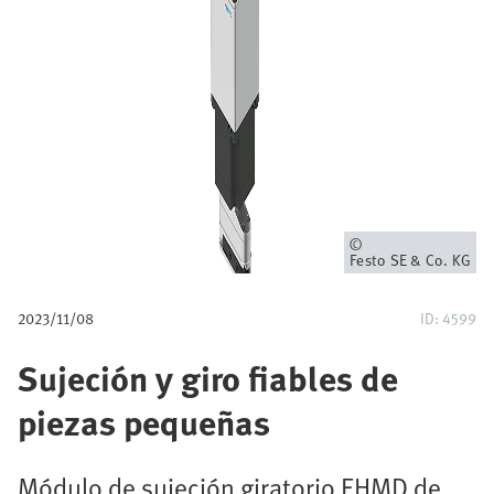
a
v
e
g
a
c
Propietario
Festo SE & Co. KG
i
2023/11/08
ID: 4599
ó
Sujeción y giro fiables de
n
piezas pequeñas
Módulo de sujeción giratorio EHMD de