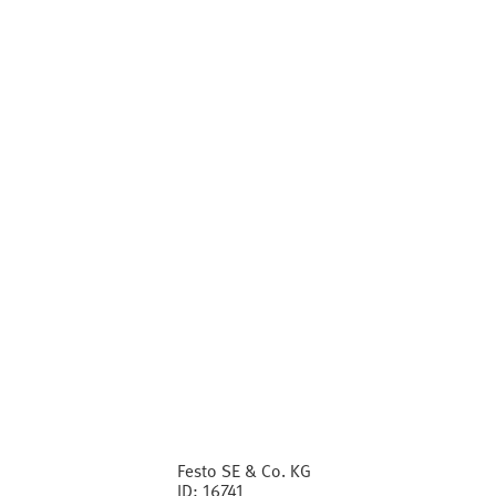
Festo SE & Co. KG
ID:
16741