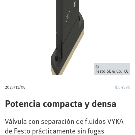
a
v
e
g
a
c
Propietario
Festo SE & Co. KG
i
2023/11/08
ID: 4596
ó
Potencia compacta y densa
n
Válvula con separación de fluidos VYKA
de Festo prácticamente sin fugas