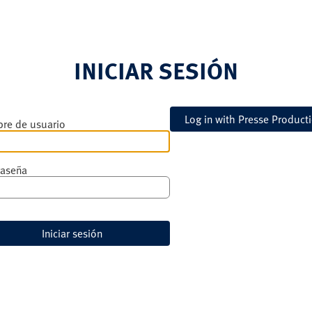
Pasar
al
contenido
principal
INICIAR SESIÓN
re de usuario
raseña