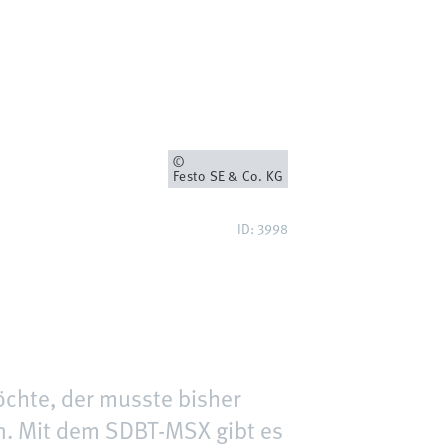
Owner
Festo SE & Co. KG
ID: 3998
chte, der musste bisher
en. Mit dem SDBT-MSX gibt es