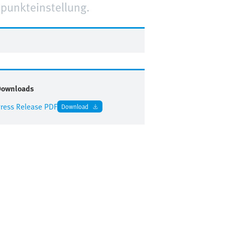
tpunkteinstellung.
Downloads
ress Release PDF
Download