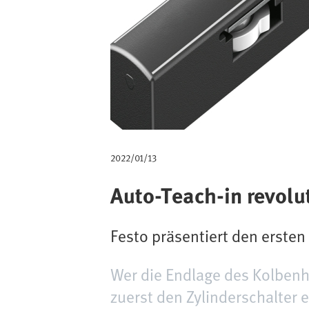
m
b
2022/01/13
Auto-Teach-in revolu
Festo präsentiert den erste
Wer die Endlage des Kolbenh
zuerst den Zylinderschalter 