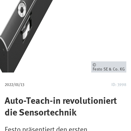
u
m
b
Owner
Festo SE & Co. KG
2022/01/13
ID: 3998
Auto-Teach-in revolutioniert
die Sensortechnik
Festo präsentiert den ersten