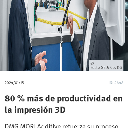
a
v
e
g
a
c
Propietario
Festo SE & Co. KG
i
2024/01/15
ID: 4648
ó
80 % más de productividad en
n
la impresión 3D
DMG MORI Additive refuerza su proceso