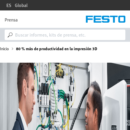
Pasar
ES
Global
al
contenido
principal
Prensa
M
a
i
n
n
R
Inicio
80 % más de productividad en la impresión 3D
a
v
i
u
Imagen
g
a
t
t
i
a
o
n
d
e
n