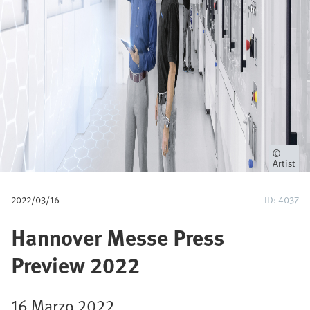
a
v
e
g
a
c
Propieta
Artist
i
2022/03/16
ID: 4037
ó
Hannover Messe Press
n
Preview 2022
16 Marzo 2022