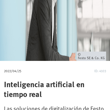
a
v
e
g
a
c
Propietario
Festo SE & Co. KG
i
2022/04/25
ID: 4103
ó
Inteligencia artificial en
n
tiempo real
Las soluciones de digitalización de Festo