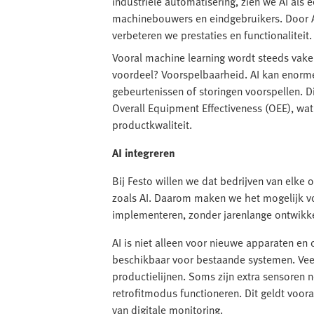
industriële automatisering, zien we AI als 
machinebouwers en eindgebruikers. Door AI
verbeteren we prestaties en functionaliteit.
Vooral machine learning wordt steeds vake
voordeel? Voorspelbaarheid. AI kan enorm
gebeurtenissen of storingen voorspellen. 
Overall Equipment Effectiveness (OEE), wat 
productkwaliteit.
AI integreren
Bij Festo willen we dat bedrijven van elke
zoals AI. Daarom maken we het mogelijk 
implementeren, zonder jarenlange ontwikke
AI is niet alleen voor nieuwe apparaten en c
beschikbaar voor bestaande systemen. Vee
productielijnen. Soms zijn extra sensoren 
retrofitmodus functioneren. Dit geldt voor
van digitale monitoring.