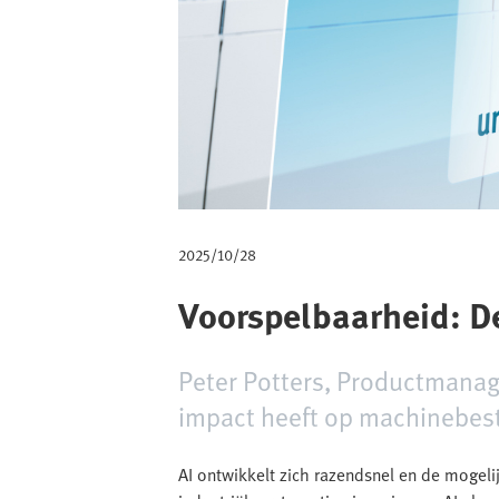
a
d
2025/10/28
Voorspelbaarheid: D
Peter Potters, Productmanager
impact heeft op machinebest
AI ontwikkelt zich razendsnel en de mogelijk