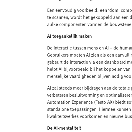
Een eenvoudig voorbeeld: een ‘dom’ comp
te scannen, wordt het gekoppeld aan een di
Zulke componenten vormen de bouwstenen
AI toegankelijk maken
De interactie tussen mens en AI – de human
Gebruikers moeten AI zien als een aanvullin
gebeurt de interactie via een dashboard me
helpt AI bijvoorbeeld bij het koppelen van
menselijke vaardigheden blijven nodig voor
AI zal steeds meer bijdragen aan de totale
verbeteren besluitvorming en optimaliseren
Automation Experience (Festo AX) biedt so
standalone toepassingen. Hiermee kunnen b
kwaliteitsverlies voorkomen en nieuwe bus
De AI-mentaliteit