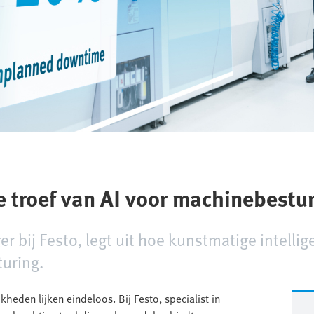
e troef van AI voor machinebest
 bij Festo, legt uit hoe kunstmatige intellige
uring.
heden lijken eindeloos. Bij Festo, specialist in