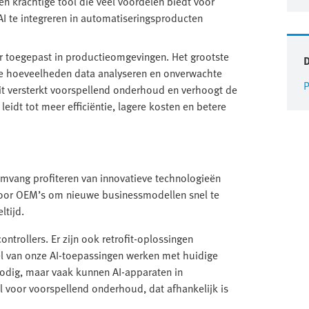
een krachtige tool die veel voordelen biedt voor
 te integreren in automatiseringsproducten
r toegepast in productieomgevingen. Het grootste
e hoeveelheden data analyseren en onverwachte
P
Dit versterkt voorspellend onderhoud en verhoogt de
leidt tot meer efficiëntie, lagere kosten en betere
 omvang profiteren van innovatieve technologieën
voor OEM’s om nieuwe businessmodellen snel te
ltijd.
ontrollers. Er zijn ook retrofit-oplossingen
l van onze AI-toepassingen werken met huidige
nodig, maar vaak kunnen AI-apparaten in
al voor voorspellend onderhoud, dat afhankelijk is