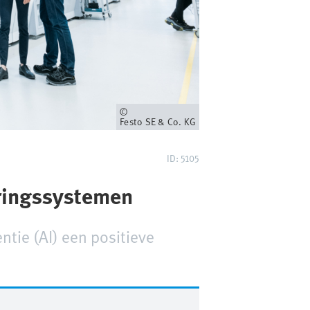
Eigenaar
Festo SE & Co. KG
ID: 5105
uringssystemen
ntie (AI) een positieve