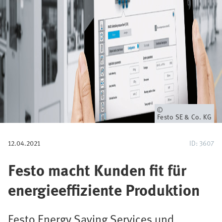
i
g
a
t
i
o
Eigentümer
Festo SE & Co. KG
n
12.04.2021
ID: 3607
Festo macht Kunden fit für
energieeffiziente Produktion
Festo Energy Saving Services und