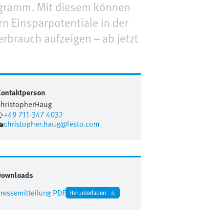
rogramm. Mit diesem können
 Einsparpotentiale in der
rbrauch aufzeigen – ab jetzt
ontaktperson
hristopher
Haug
+49 711-347 4032
christopher.haug@festo.com
Downloads
ressemitteilung PDF
Herunterladen