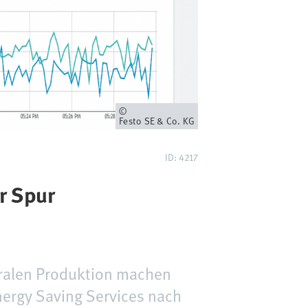
Eigentümer
Festo SE & Co. KG
ID: 4217
r Spur
tralen Produktion machen
nergy Saving Services nach