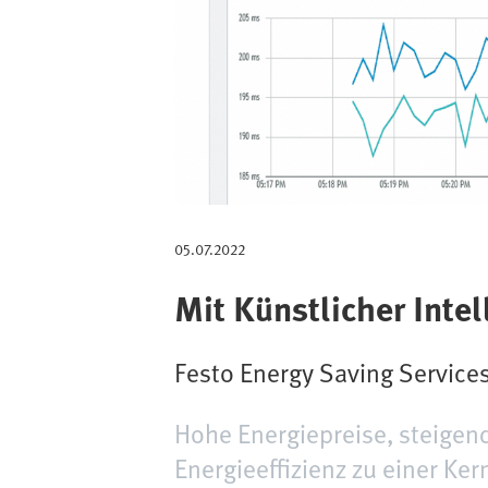
g
a
t
i
o
n
05.07.2022
Mit Künstlicher Inte
Festo Energy Saving Services
Hohe Energiepreise, steigen
Energieeffizienz zu einer Ke