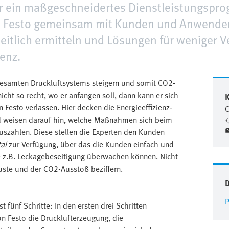
für ein maßgeschneidertes Dienstleistungsp
n Festo gemeinsam mit Kunden und Anwendern
itlich ermitteln und Lösungen für weniger Ve
genz.
s gesamten Druckluftsystems steigern und somit CO2-
icht so recht, wo er anfangen soll, dann kann er sich
K
n Festo verlassen. Hier decken die Energieeffizienz-
C
d weisen darauf hin, welche Maßnahmen sich beim
szahlen. Diese stellen die Experten den Kunden
al
zur Verfügung, über das die Kunden einfach und
e z.B. Leckagebeseitigung überwachen können. Nicht
luste und der CO2-Ausstoß beziffern.
P
 fünf Schritte: In den ersten drei Schritten
on Festo die Drucklufterzeugung, die