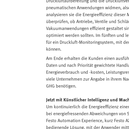
Druckluftaufbereitung und die Druckluftve
pneumatischen Anwendungen widmen, also
analysieren sie die Energieeffizienz diese
überprüfen, ob Antriebe, Ventile und Schlä
Vakuumanwendungen effizient gestaltet si
optimiert werden sollten. Im fünften und le
für ein Druckluft-Monitoringsystem, mit 
können.
Am Ende erhalten die Kunden einen ausfüh
Daten und nach Priorität gewichtete Hand
Energieverbrauch und -kosten, Leistungsr
viele Unternehmen zur Angabe in ihrem Nac
GHG benötigen.
Jetzt mit Künstlicher Intelligenz und Mac
Um kontinuierlich die Energieeffizienz ei
bei energiefressenden Abweichungen von Sol
Festo Automation Experience, kurz Festo AX,
bedienende Lösung, mit der Anwender mittel