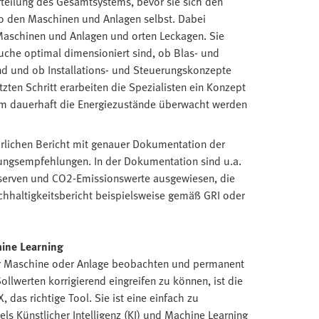
rteilung des Gesamtsystems, bevor sie sich den
 den Maschinen und Anlagen selbst. Dabei
r Maschinen und Anlagen und orten Leckagen. Sie
uche optimal dimensioniert sind, ob Blas- und
nd und ob Installations- und Steuerungskonzepte
tzten Schritt erarbeiten die Spezialisten ein Konzept
dem dauerhaft die Energiezustände überwacht werden
rlichen Bericht mit genauer Dokumentation der
lungsempfehlungen. In der Dokumentation sind u.a.
eserven und CO2-Emissionswerte ausgewiesen, die
hhaltigkeitsbericht beispielsweise gemäß GRI oder
hine Learning
ner Maschine oder Anlage beobachten und permanent
lwerten korrigierend eingreifen zu können, ist die
 das richtige Tool. Sie ist eine einfach zu
s Künstlicher Intelligenz (KI) und Machine Learning