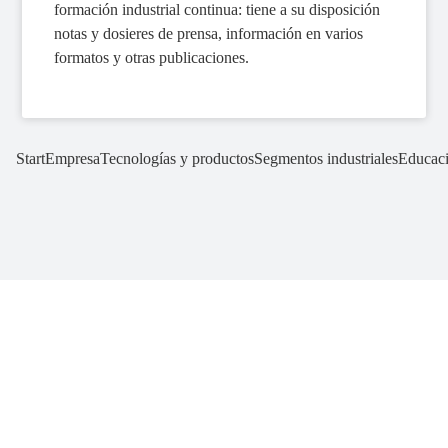
formación industrial continua: tiene a su disposición
notas y dosieres de prensa, información en varios
formatos y otras publicaciones.
Start
Empresa
Tecnologías y productos
Segmentos industriales
Educac