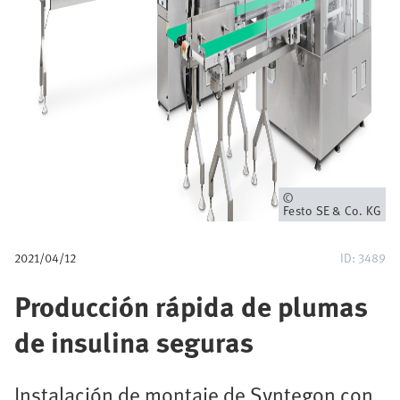
a
v
e
g
a
c
Propietario
Festo SE & Co. KG
i
2021/04/12
ID: 3489
ó
Producción rápida de plumas
n
de insulina seguras
Instalación de montaje de Syntegon con