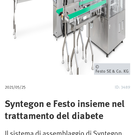
e
d
i
p
a
n
Proprietario
Festo SE & Co. KG
e
2021/05/25
ID: 3489
Syntegon e Festo insieme nel
trattamento del diabete
Il sistema di assemblaggio di Syntegon