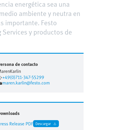
iencia energética sea una
 medio ambiente y neutra en
ás importante. Festo
g Services y productos de
ersona de contacto
Maren
Karlin
+49(0)711-347-55299
maren.karlin@festo.com
Downloads
ress Release PDF
Descargar