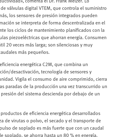
ductividad», comenta el Dr. Frank Melzer. Lo
de válvulas digital VTEM, que controla el suministro
más, los sensores de presión integrados pueden
rmación se interpreta de forma descentralizada en el
ente los ciclos de mantenimiento planificados con la
ulas piezoeléctricas que ahorran energía. Consumen
til 20 veces más larga; son silenciosas y muy
s caudales más pequeños.
 eficiencia energética C2M, que combina un
ación/desactivación, tecnología de sensores y
idad. Vigila el consumo de aire comprimido, cierra
las paradas de la producción una vez transcurrido un
 presión del sistema descienda por debajo de un
productos de eficiencia energética desarrollados
za de virutas o polvo, el secado y el transporte de
mpulso de soplado es más fuerte que con un caudal
de soplado, se ahorra hasta un 80 % en energía.