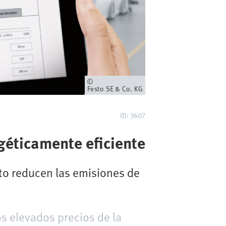
Propietario
Festo SE & Co. KG
ID: 3607
géticamente eficiente
sto reducen las emisiones de
os elevados precios de la