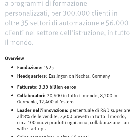
a programmi di formazione
personalizzati, per 300.000 clienti in
oltre 35 settori di automazione e 56.000
clienti nel settore dell'istruzione, in tutto
il mondo.
Overview
Fondazione
: 1925
Headquarters
: Esslingen on Neckar, Germany
Fatturato: 3.33 billion euros
Collaboratori:
20,600 in tutto il mondo, 8,200 in
Germania, 12,400 all’estero
Leader nell’innovazione:
percentuale di
R&D superiore
all'8% delle vendite, 2,600 brevetti in tutto il mondo,
circa 100 nuovi prodotti ogni anno, collaborazione con
with start-ups