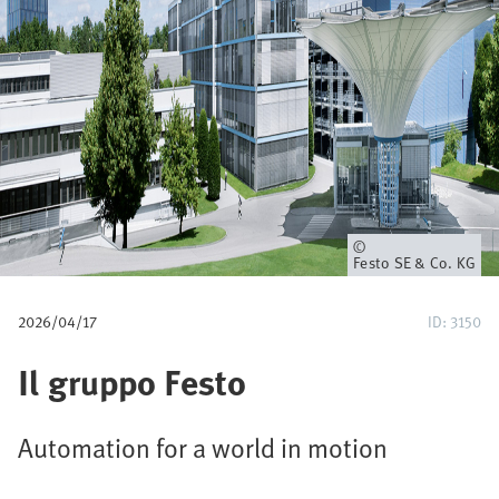
e
d
i
p
a
n
Proprietario
Festo SE & Co. KG
e
2026/04/17
ID: 3150
Il gruppo Festo
Automation for a world in motion