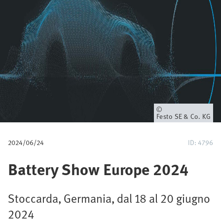
e
d
i
p
a
n
Proprietario
Festo SE & Co. KG
e
2024/06/24
ID: 4796
Battery Show Europe 2024
Stoccarda, Germania, dal 18 al 20 giugno
2024