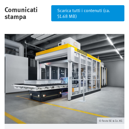
Comunicati
Scarica tutti i contenuti (ca.
stampa
51.68 MB)
Immagine
Festo SE & Co. KG