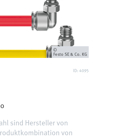
Eigentümer
Festo SE & Co. KG
ID: 4095
to
l sind Hersteller von
 Produktkombination von