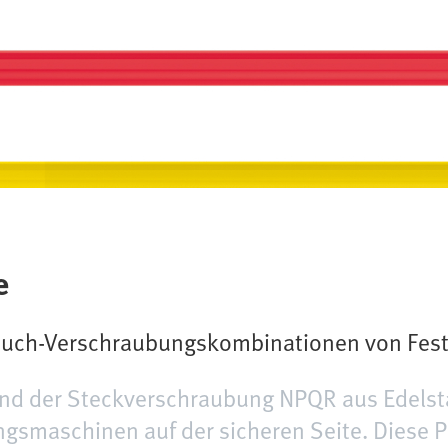
e
auch-Verschraubungskombinationen von Fes
d der Steckverschraubung NPQR aus Edelstah
ngsmaschinen auf der sicheren Seite. Diese