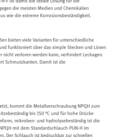
F ist damit die ideale Lösung für die
z gegen die meisten Medien und Chemikalien
us wie die extreme Korrosionsbeständigkeit.
 bieten viele Varianten für unterschiedliche
und funktioniert über das simple Stecken und Lösen
 nicht verloren werden kann, verhindert Leckagen.
ert Schmutzkanten. Damit ist die
setzt, kommt die Metallverschraubung NPQH zum
 hitzebeständig bis 150 °C und für hohe Drücke
nform, mikroben- und hydrolysebeständig ist die
 NPQH mit dem Standardschlauch PUN-H im
. Der Schlauch ist bedruckbar zur schnellen