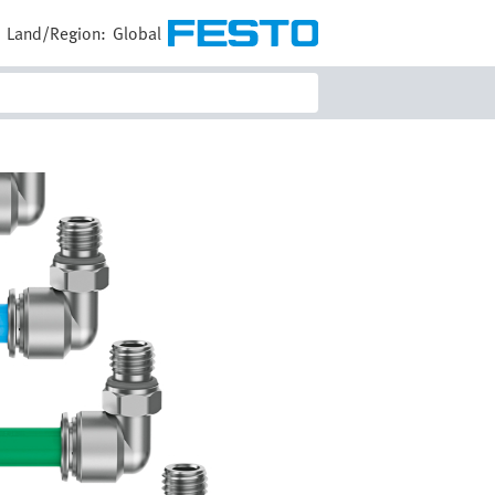
E
Land/Region:
Global