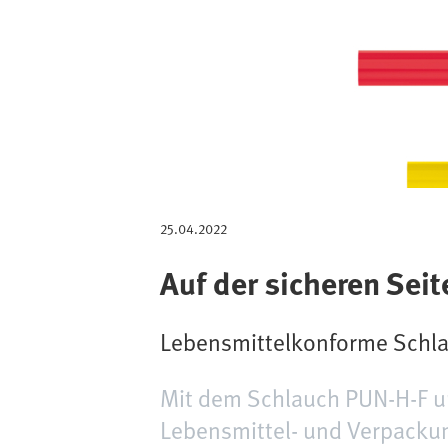
g
a
t
i
o
n
25.04.2022
Auf der sicheren Seit
Lebensmittelkonforme Schl
Mit dem Schlauch PUN-H-F un
Lebensmittel- und Verpacku