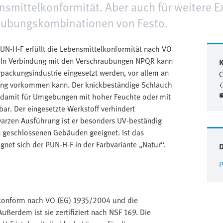
nsmittelkonformität. Aber auch für weitere E
aubungskombinationen von Festo.
UN-H-F erfüllt die Lebensmittelkonformität nach VO
 In Verbindung mit den Verschraubungen NPQR kann
K
erpackungsindustrie eingesetzt werden, vor allem an
C
rung vorkommen kann. Der knickbeständige Schlauch
 damit für Umgebungen mit hoher Feuchte oder mit
ar. Der eingesetzte Werkstoff verhindert
warzen Ausführung ist er besonders UV-beständig
n geschlossenen Gebäuden geeignet. Ist das
net sich der PUN-H-F in der Farbvariante „Natur“.
P
konform nach VO (EG) 1935/2004 und die
Außerdem ist sie zertifiziert nach NSF 169. Die