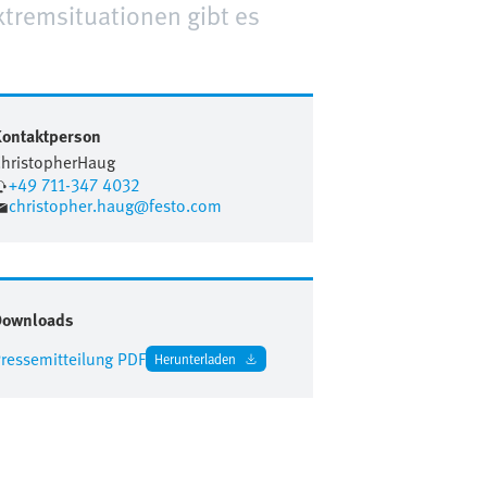
xtremsituationen gibt es
ontaktperson
hristopher
Haug
+49 711-347 4032
christopher.haug@festo.com
Downloads
ressemitteilung PDF
Herunterladen