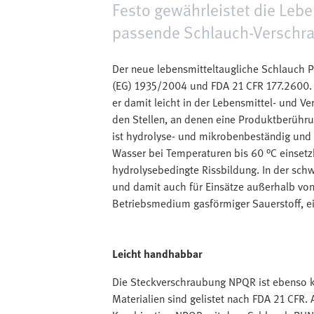
Festo gewährleistet die Lebe
passende Schlauch-Verschr
Der neue lebensmitteltaugliche Schlauch P
(EG) 1935/2004 und FDA 21 CFR 177.2600.
er damit leicht in der Lebensmittel- und V
den Stellen, an denen eine Produktberüh
ist hydrolyse- und mikrobenbeständig und
Wasser bei Temperaturen bis 60 °C einsetzb
hydrolysebedingte Rissbildung. In der sch
und damit auch für Einsätze außerhalb vo
Betriebsmedium gasförmiger Sauerstoff, eig
Leicht handhabbar
Die Steckverschraubung NPQR ist ebenso 
Materialien sind gelistet nach FDA 21 CFR. 