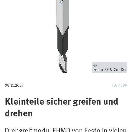
i
g
a
t
i
o
Eigentümer
Festo SE & Co. KG
n
08.11.2023
ID: 4599
Kleinteile sicher greifen und
drehen
Drehgreifmodul EHMD von Festo in vielen