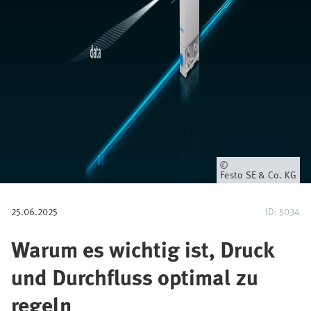
i
g
a
t
i
o
n
Eigentümer
Festo SE & Co. KG
25.06.2025
ID: 5034
Warum es wichtig ist, Druck
und Durchfluss optimal zu
regeln