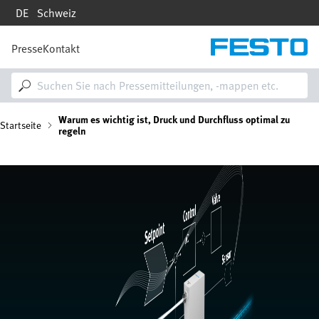
Direkt
DE
Schweiz
zum
Inhalt
Presse
Kontakt
M
a
i
n
n
P
Warum es wichtig ist, Druck und Durchfluss optimal zu
a
Startseite
regeln
v
i
f
g
Bild
a
a
t
i
d
o
n
n
a
v