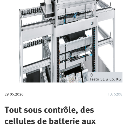
i
a
n
e
Owner
Festo SE & Co. KG
29.05.2026
ID: 5208
Tout sous contrôle, des
cellules de batterie aux