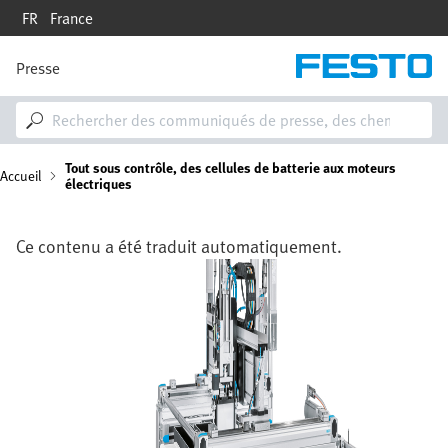
Aller
FR
France
au
contenu
principal
Presse
M
a
i
n
n
F
Tout sous contrôle, des cellules de batterie aux moteurs
a
Accueil
électriques
v
i
i
g
Ce contenu a été traduit automatiquement.
a
l
t
Image
i
d
o
n
'
A
r