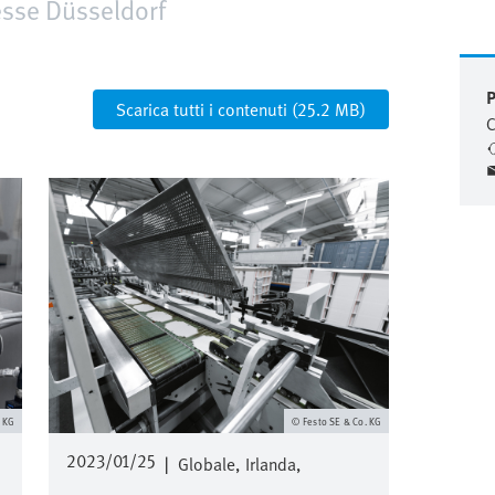
esse Düsseldorf
P
Scarica tutti i contenuti (25.2 MB)
C
Immagine
. KG
Festo SE & Co. KG
2023/01/25
|
Globale
Irlanda