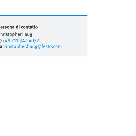
ersona di contatto
hristopher
Haug
+49 711-347 4032
christopher.haug@festo.com