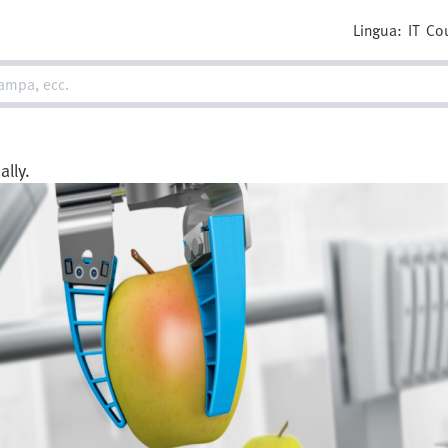
Lingua:
IT
Co
lly.