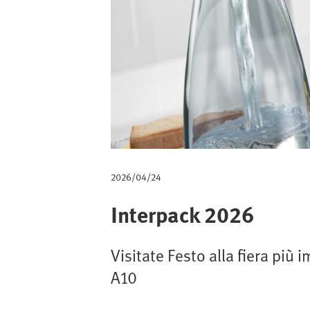
d
i
p
a
n
e
2026/04/24
Interpack 2026
Visitate Festo alla fiera più
A10