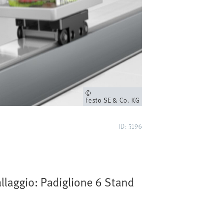
Proprietario
Festo SE & Co. KG
ID: 5196
allaggio: Padiglione 6 Stand