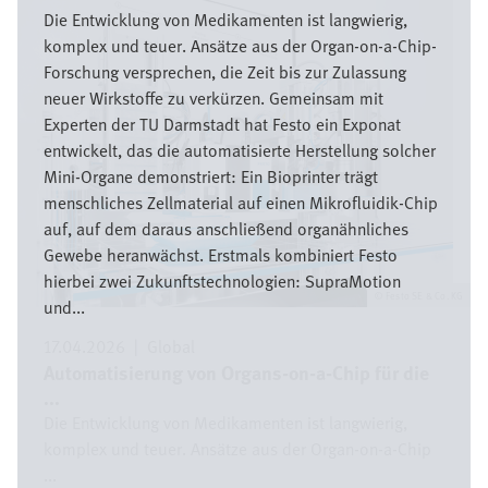
Die Entwicklung von Medikamenten ist langwierig,
komplex und teuer. Ansätze aus der Organ-on-a-Chip-
Forschung versprechen, die Zeit bis zur Zulassung
neuer Wirkstoffe zu verkürzen. Gemeinsam mit
Experten der TU Darmstadt hat Festo ein Exponat
entwickelt, das die automatisierte Herstellung solcher
Mini-Organe demonstriert: Ein Bioprinter trägt
menschliches Zellmaterial auf einen Mikrofluidik-Chip
auf, auf dem daraus anschließend organähnliches
Gewebe heranwächst. Erstmals kombiniert Festo
hierbei zwei Zukunftstechnologien: SupraMotion
Festo SE & Co. KG
und...
17.04.2026
|
Global
Automatisierung von Organs-on-a-Chip für die
...
Die Entwicklung von Medikamenten ist langwierig,
komplex und teuer. Ansätze aus der Organ-on-a-Chip
...