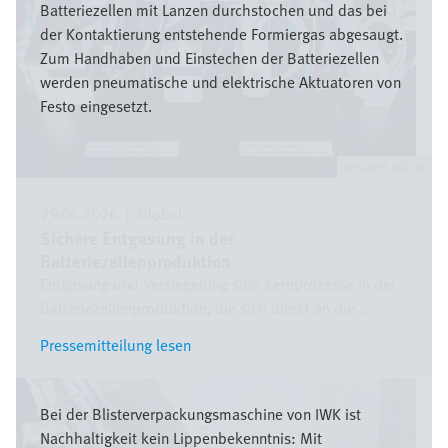
Batteriezellen mit Lanzen durchstochen und das bei
der Kontaktierung entstehende Formiergas abgesaugt.
Zum Handhaben und Einstechen der Batteriezellen
werden pneumatische und elektrische Aktuatoren von
Festo eingesetzt.
Festo SE & Co. KG
29.05.2026
|
Global
Sichere Entgasung in der
Batteriezellenproduktion
Entgasung und Versiegelung sind Kernprozesse in der
Batteriezellenproduktion, die sich direkt an die ...
Pressemitteilung lesen
Pressemitteilung lesen
Bild
Bei der Blisterverpackungsmaschine von IWK ist
Nachhaltigkeit kein Lippenbekenntnis: Mit