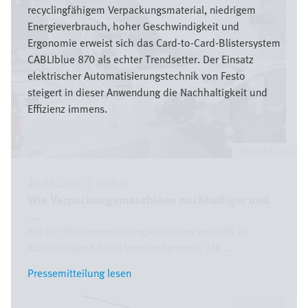
recyclingfähigem Verpackungsmaterial, niedrigem
Energieverbrauch, hoher Geschwindigkeit und
Ergonomie erweist sich das Card-to-Card-Blistersystem
CABLIblue 870 als echter Trendsetter. Der Einsatz
elektrischer Automatisierungstechnik von Festo
steigert in dieser Anwendung die Nachhaltigkeit und
Effizienz immens.
Festo SE & Co. KG
24.04.2026
|
Global
Wie Verpackungsmaschinen nachhaltiger und
...
Bei der Blisterverpackungsmaschine von IWK ist
Nachhaltigkeit kein Lippenbekenntnis: Mit ...
Pressemitteilung lesen
Pressemitteilung lesen
Bild