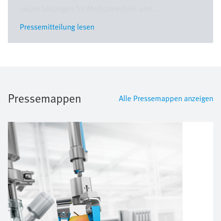
neuen Lösungen für Medizintechnik und ...
Pressemitteilung lesen
Pressemitteilung lesen
Pressemappen
Alle Pressemappen anzeigen
Bild