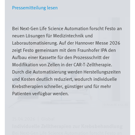
Pressemitteilung lesen
Pressemitteilung lesen
Bild
Bei Next-Gen Life Science Automation forscht Festo an
neuen Lösungen für Medizintechnik und
Laborautomatisierung. Auf der Hannover Messe 2026
zeigt Festo gemeinsam mit dem Fraunhofer IPA den
Aufbau einer Kassette für den Prozessschritt der
Modifikation von Zellen in der CAR-T-Zelltherapie.
Durch die Automatisierung werden Herstellungszeiten
und Kosten deutlich reduziert, wodurch individuelle
Krebstherapien schneller, günstiger und für mehr
Patienten verfügbar werden.
Festo SE & Co. KG
15.04.2026
|
Global
Individuelle Zelltherapien zur Krebsbehandlung
Bei Next-Gen Life Science Automation forscht Festo an