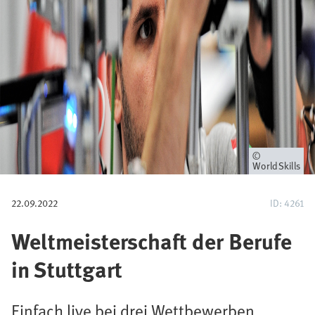
i
g
a
t
i
o
Eigentümer
WorldSkills
n
22.09.2022
ID: 4261
Weltmeisterschaft der Berufe
in Stuttgart
Einfach live bei drei Wettbewerben