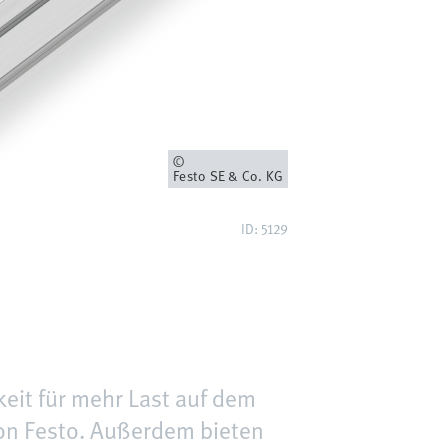
Eigentümer
Festo SE & Co. KG
ID: 5129
eit für mehr Last auf dem
on Festo. Außerdem bieten