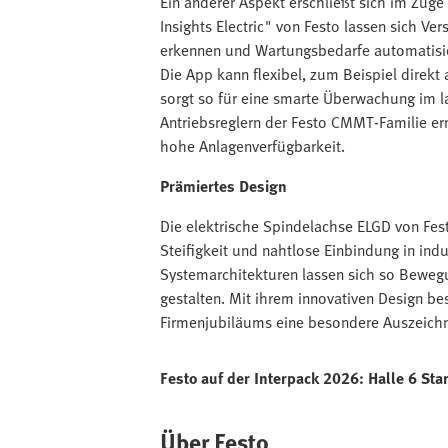
Ein anderer Aspekt erschließt sich im Zuge 
Insights Electric" von Festo lassen sich V
erkennen und Wartungsbedarfe automatisie
Die App kann flexibel, zum Beispiel direkt
sorgt so für eine smarte Überwachung im l
Antriebsreglern der Festo CMMT-Familie e
hohe Anlagenverfügbarkeit.
Prämiertes Design
Die elektrische Spindelachse ELGD von Fe
Steifigkeit und nahtlose Einbindung in in
Systemarchitekturen lassen sich so Beweg
gestalten. Mit ihrem innovativen Design be
Firmenjubiläums eine besondere Auszeich
Festo auf der Interpack 2026: Halle 6 Sta
Über Festo