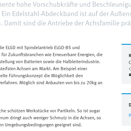
mente hohe Vorschubkräfte und Beschleunigu
Ein Edelstahl-Abdeckband ist auf der Außens
. Damit sind die Antriebe der Achsfamilie prä
ilie ELGD mit Spindelantrieb ELGD-BS und
für Zukunftsbranchen wie Erneuerbare Energien, die
K
tellung von Batterien sowie die Halbleiterindustrie.
C
teifsten Achsen am Markt. Am Beispiel einer
ckelte Führungskonzept die Möglichkeit den
erfahren. Möglich sind Anbauten von bis zu 20kg an
che schützen Werkstücke vor Partikeln. So ist sogar
P
erum dringt auch weniger Schmutz in die Achsen, so
eren Umgebungsbedingungen geeignet sind.