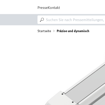
Direkt
zum
Presse
Kontakt
Inhalt
M
a
i
n
P
Startseite
Präzise und dynamisch
n
a
Bild
f
v
i
a
g
a
d
t
i
n
o
n
a
v
i