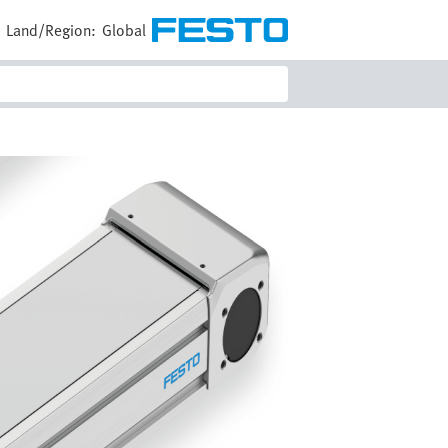
E
Land/Region:
Global