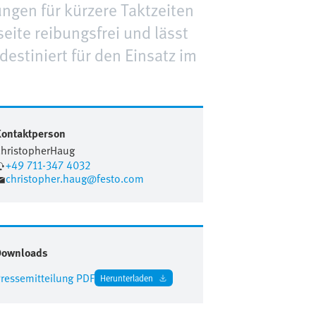
ngen für kürzere Taktzeiten
eite reibungsfrei und lässt
destiniert für den Einsatz im
ontaktperson
hristopher
Haug
+49 711-347 4032
christopher.haug@festo.com
Downloads
ressemitteilung PDF
Herunterladen