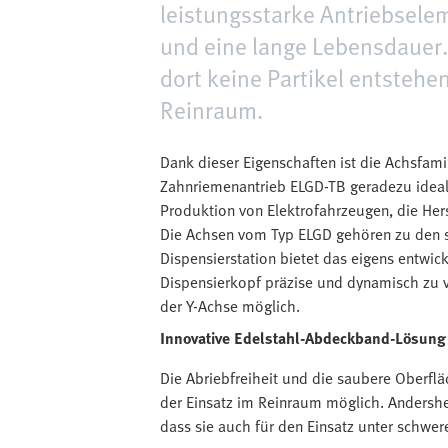
leistungsstarke Antriebsele
und eine lange Lebensdauer. 
dort keine Partikel entstehen
Reinraum.
Dank dieser Eigenschaften ist die Achsfam
Zahnriemenantrieb ELGD-TB geradezu ideal 
Produktion von Elektrofahrzeugen, die Hers
Die Achsen vom Typ ELGD gehören zu den s
Dispensierstation bietet das eigens entwi
Dispensierkopf präzise und dynamisch zu v
der Y-Achse möglich.
Innovative Edelstahl-Abdeckband-Lösung
Die Abriebfreiheit und die saubere Oberflä
der Einsatz im Reinraum möglich. Andersh
dass sie auch für den Einsatz unter schw