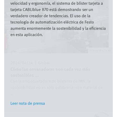
velocidad y ergonomía, el sistema de blíster tarjeta a
tarjeta CABLIblue 870 está demostrando ser un
verdadero creador de tendencias. El uso de la
tecnología de automatización eléctrica de Festo
aumenta enormemente la sostenibilidad y la eficiencia
en esta aplicación.
Festo SE & Co. KG
2026/04/24
|
Global
Cómo las envasadoras son cada vez más
sostenibles ...
Con la empaquetadora de blísteres de IWK, la
sostenibilidad no es sólo palabrería: con material de
...
Leer nota de prensa
Leer nota de prensa
Imagen