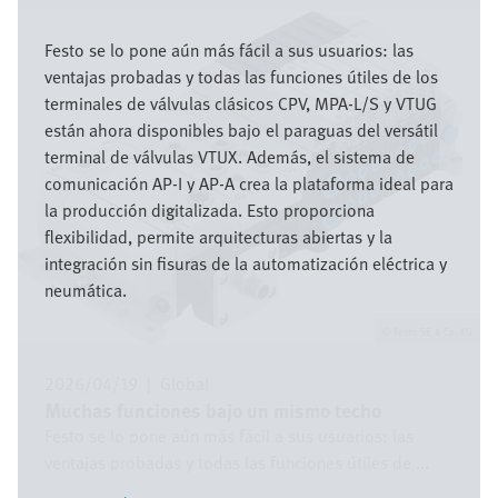
Imagen
Festo se lo pone aún más fácil a sus usuarios: las
ventajas probadas y todas las funciones útiles de los
terminales de válvulas clásicos CPV, MPA-L/S y VTUG
están ahora disponibles bajo el paraguas del versátil
terminal de válvulas VTUX. Además, el sistema de
comunicación AP-I y AP-A crea la plataforma ideal para
la producción digitalizada. Esto proporciona
flexibilidad, permite arquitecturas abiertas y la
integración sin fisuras de la automatización eléctrica y
neumática.
Festo SE & Co. KG
2026/04/19
|
Global
Muchas funciones bajo un mismo techo
Festo se lo pone aún más fácil a sus usuarios: las
ventajas probadas y todas las funciones útiles de ...