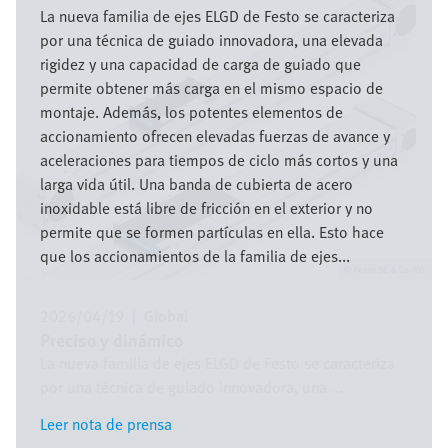
La nueva familia de ejes ELGD de Festo se caracteriza
por una técnica de guiado innovadora, una elevada
rigidez y una capacidad de carga de guiado que
permite obtener más carga en el mismo espacio de
montaje. Además, los potentes elementos de
accionamiento ofrecen elevadas fuerzas de avance y
aceleraciones para tiempos de ciclo más cortos y una
larga vida útil. Una banda de cubierta de acero
inoxidable está libre de fricción en el exterior y no
permite que se formen partículas en ella. Esto hace
que los accionamientos de la familia de ejes...
Festo SE & Co. KG
2026/04/19
|
Global
Preciso y dinámico
La nueva familia de ejes ELGD de Festo se caracteriza
por una técnica de guiado innovadora, una ...
Leer nota de prensa
Leer nota de prensa