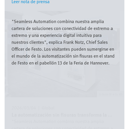
Leer nota de prensa
Leer nota de prensa
Imagen
"Seamless Automation combina nuestra amplia
cartera de soluciones con conectividad de extremo a
extremo y una experiencia digital intuitiva para
nuestros clientes", explica Frank Notz, Chief Sales
Officer de Festo. Los visitantes pueden sumergirse en
el mundo de la automatización sin fisuras en el stand
de Festo en el pabellón 13 de la Feria de Hannover.
Festo SE & Co. KG
2026/03/04
|
Global
La automatización sin fisuras transforma la ...
"Seamless Automation combina nuestra amplia
cartera de soluciones con conectividad de extremo a ...