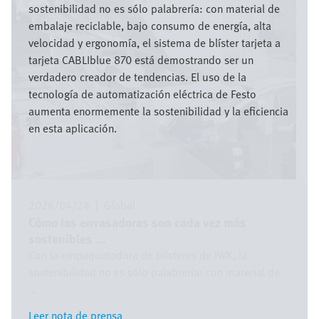
sostenibilidad no es sólo palabrería: con material de
embalaje reciclable, bajo consumo de energía, alta
velocidad y ergonomía, el sistema de blíster tarjeta a
tarjeta CABLIblue 870 está demostrando ser un
verdadero creador de tendencias. El uso de la
tecnología de automatización eléctrica de Festo
aumenta enormemente la sostenibilidad y la eficiencia
en esta aplicación.
2026/04/24
|
Global
Cómo las envasadoras son cada vez más
sostenibles ...
Con la empaquetadora de blísteres de IWK, la
sostenibilidad no es sólo palabrería: con material de
...
Leer nota de prensa
Leer nota de prensa