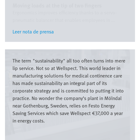
Moving loads at the tip of two fingers
Ergonomics improves efficiency thanks to a servo-
pneumatic balancer that enables employees in ...
Leer nota de prensa
Leer nota de prensa
Imagen
The term "sustainability" all too often turns into mere
lip service. Not so at Wellspect. This world leader in
manufacturing solutions for medical continence care
has made sustainability an integral part of its
corporate strategy and is committed to putting it into
practice. No wonder the company’s plant in Mölndal
near Gothenburg, Sweden, relies on Festo Energy
Saving Services which save Wellspect €37,000 a year
in energy costs.