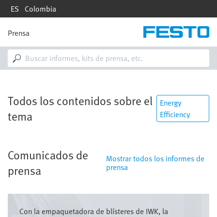
Pasar
ES
Colombia
al
contenido
principal
Prensa
M
a
i
n
n
a
v
Todos los contenidos sobre el
i
Energy
g
tema
Efficiency
a
t
i
o
Comunicados de
n
Mostrar todos los informes de
prensa
prensa
Imagen
Con la empaquetadora de blísteres de IWK, la