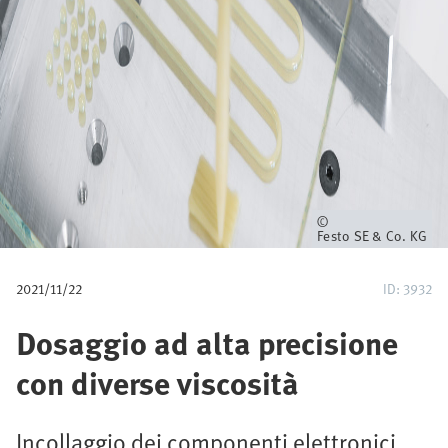
e
d
i
p
a
n
Proprietario
Festo SE & Co. KG
e
2021/11/22
ID: 3932
Dosaggio ad alta precisione
con diverse viscosità
Incollaggio dei componenti elettronici