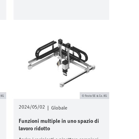
Immagine
. KG
Festo SE & Co. KG
2024/05/02
|
Globale
Funzioni multiple in uno spazio di
lavoro ridotto