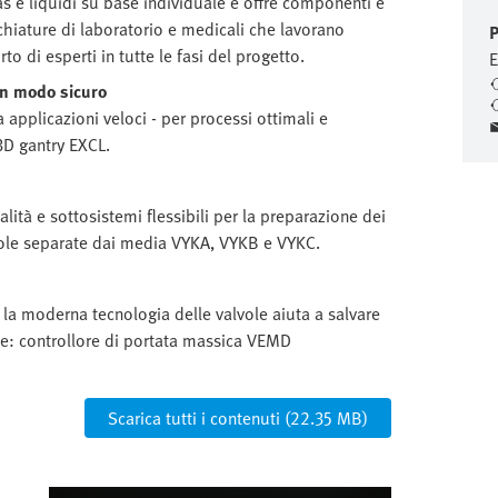
 e liquidi su base individuale e offre componenti e
hiature di laboratorio e medicali che lavorano
P
 di esperti in tutte le fasi del progetto.
E
 in modo sicuro
 applicazioni veloci - per processi ottimali e
 3D gantry EXCL.
lità e sottosistemi flessibili per la preparazione dei
lvole separate dai media VYKA, VYKB e VYKC.
 la moderna tecnologia delle valvole aiuta a salvare
orte: controllore di portata massica VEMD
Scarica tutti i contenuti (22.35 MB)
Immagine