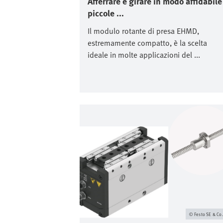
Afferrare e girare in modo affidabile
piccole ...
Il modulo rotante di presa EHMD,
estremamente compatto, è la scelta
ideale in molte applicazioni del ...
Immagine
Festo SE & Co