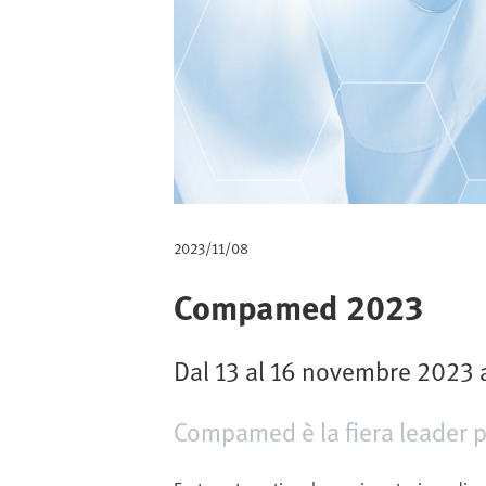
d
i
p
a
n
e
2023/11/08
Compamed 2023
Dal 13 al 16 novembre 2023 a
Compamed è la fiera leader pe