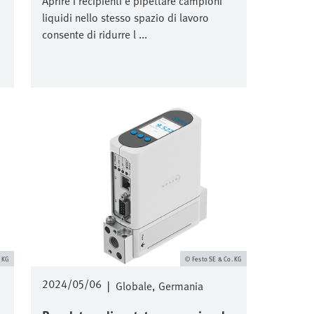
Aprire i recipienti e pipettare campioni
liquidi nello stesso spazio di lavoro
consente di ridurre l ...
Immagine
. KG
Festo SE & Co. KG
2024/05/06
|
Globale
Germania