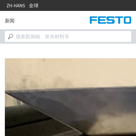
跳
ZH-HANS
全球
转
到
主
新闻
M
要
a
内
i
容
n
n
a
v
i
g
a
t
i
o
n