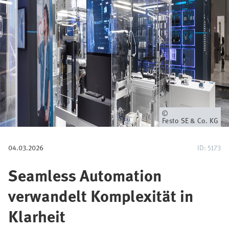
i
g
a
t
i
o
Eigentümer
Festo SE & Co. KG
n
04.03.2026
ID: 5173
Seamless Automation
verwandelt Komplexität in
Klarheit