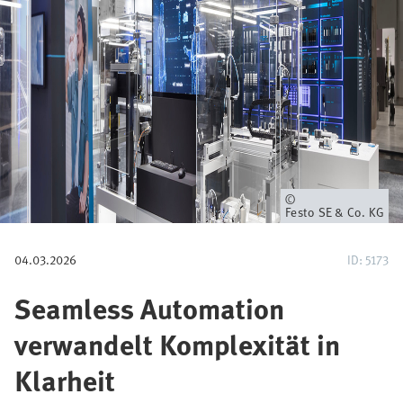
i
g
a
t
i
o
Eigentümer
Festo SE & Co. KG
n
04.03.2026
ID: 5173
Seamless Automation
verwandelt Komplexität in
Klarheit