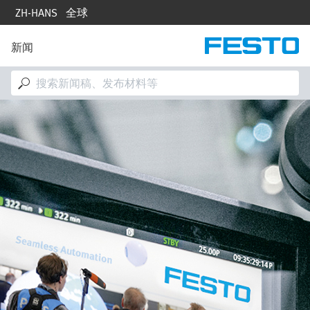
跳
ZH-HANS
全球
转
到
主
新闻
M
要
a
内
i
容
n
n
图
a
像
v
i
g
a
t
i
o
n