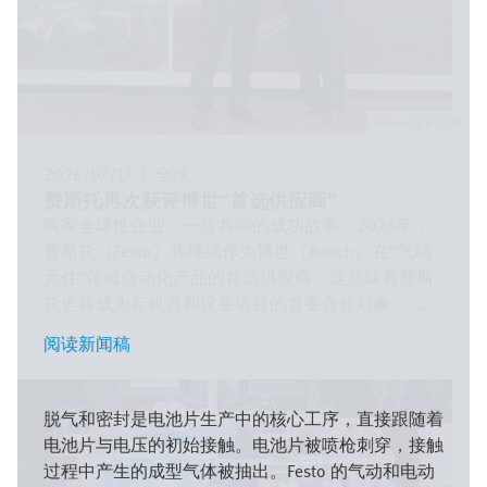
Festo SE & Co. KG
2026/07/17
|
全球
费斯托再次获评博世“首选供应商”
两家全球性企业，一段共同的成功故事：2026年，
费斯托（Festo）将继续作为博世（Bosch）在“气动
元件”领域自动化产品的首选供应商。这意味着费斯
托也将成为新机器和设备项目的首要合作对象。 ...
阅读新闻稿
阅读新闻稿
图
像
脱气和密封是电池片生产中的核心工序，直接跟随着
电池片与电压的初始接触。电池片被喷枪刺穿，接触
过程中产生的成型气体被抽出。Festo 的气动和电动