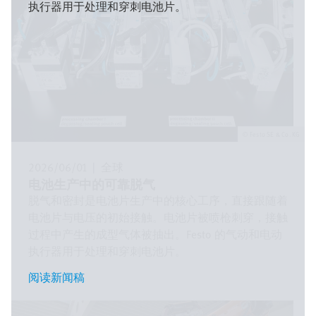
执行器用于处理和穿刺电池片。
Festo SE & Co. KG
2026/06/01
|
全球
电池生产中的可靠脱气
脱气和密封是电池片生产中的核心工序，直接跟随着
电池片与电压的初始接触。电池片被喷枪刺穿，接触
过程中产生的成型气体被抽出。Festo 的气动和电动
执行器用于处理和穿刺电池片。
阅读新闻稿
阅读新闻稿
图