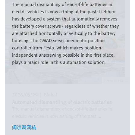
像
The manual dismantling of end-of-life batteries in
electric vehicles is now a thing of the past: Liebherr
has developed a system that automatically removes
the battery cover screws - regardless of whether they
are attached horizontally or vertically to the battery
housing. The CMAD servo-pneumatic position
controller from Festo, which makes position-
independent unscrewing possible in the first place,
plays a major role in this automation solution.
Festo SE & Co. KG
2026/05/29
|
Global
Automated dismantling of electric batteries
The manual dismantling of end-of-life batteries in
electric vehicles is now a thing of the past ...
阅读新闻稿
阅读新闻稿