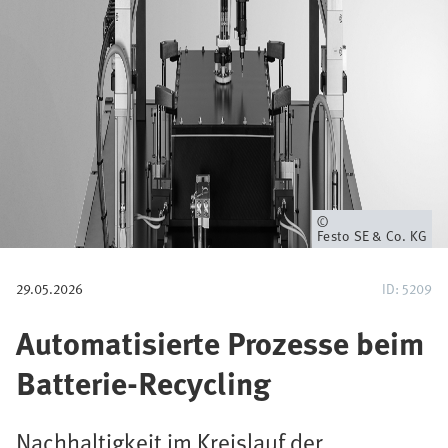
i
g
a
t
i
o
Eigentümer
Festo SE & Co. KG
n
29.05.2026
ID: 5209
Automatisierte Prozesse beim
Batterie-Recycling
Nachhaltigkeit im Kreislauf der