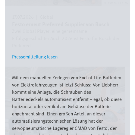
Festo SE & Co. KG
17.07.2026
|
Global
Festo erneut Preferred Supplier von Bosch
Zwei Global Player, eine gemeinsame
Erfolgsgeschichte: Auch 2026 ist Festo für Bosch der
Preferred ...
Pressemitteilung lesen
Pressemitteilung lesen
Bild
Mit dem manuellen Zerlegen von End-of-Life-Batterien
von Elektrofahrzeugen ist jetzt Schluss: Von Liebherr
kommt eine Anlage, die Schrauben des
Batteriedeckels automatisiert entfernt – egal, ob diese
horizontal oder vertikal am Gehäuse der Batterie
angebracht sind. Einen großen Anteil an dieser
automatisierungstechnischen Lösung hat der
servopneumatische Lageregler CMAD von Festo, der