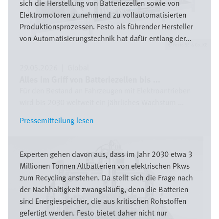
sich die Herstellung von Batteriezellen sowie von
Elektromotoren zunehmend zu vollautomatisierten
Produktionsprozessen. Festo als führender Hersteller
von Automatisierungstechnik hat dafür entlang der...
Festo SE & Co. KG
29.05.2026
|
Global
Alles im Griff von Batteriezellen bis ...
Für den Bestand an Fahrzeugen mit Elektroantrieben
wird bis 2030 weltweit ein jährliches Wachstum ...
Pressemitteilung lesen
Pressemitteilung lesen
Bild
Experten gehen davon aus, dass im Jahr 2030 etwa 3
Millionen Tonnen Altbatterien von elektrischen Pkws
zum Recycling anstehen. Da stellt sich die Frage nach
der Nachhaltigkeit zwangsläufig, denn die Batterien
sind Energiespeicher, die aus kritischen Rohstoffen
gefertigt werden. Festo bietet daher nicht nur