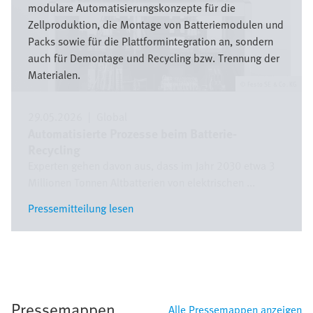
modulare Automatisierungskonzepte für die
Zellproduktion, die Montage von Batteriemodulen und
Packs sowie für die Plattformintegration an, sondern
auch für Demontage und Recycling bzw. Trennung der
Materialen.
Festo SE & Co. KG
29.05.2026
|
Global
Automatisierte Prozesse beim Batterie-
Recycling
Experten gehen davon aus, dass im Jahr 2030 etwa 3
Millionen Tonnen Altbatterien von elektrischen ...
Pressemitteilung lesen
Pressemitteilung lesen
Pressemappen
Alle Pressemappen anzeigen