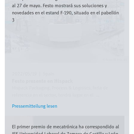
al 27 de mayo. Festo mostrará sus soluciones y
novedades en el estand F-190, situado en el pabellón
3
Festo SE & Co. KG
2022/05/19
|
Spain
Festo presente en Hispack
Hispack Packaging, Process & Logistics, feria de
referencia en el sector, tendrá lugar en el ​ ...
Pressemitteilung lesen
Pressemitteilung lesen
Bild
El primer premio de mecatrónica ha correspondido al
IES Universidad Laboral de Zamora de Castilla y León,