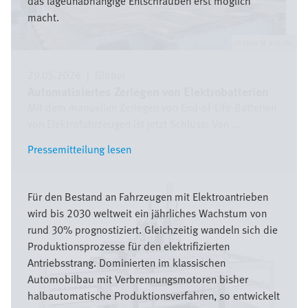
das lageunabhängige Entschrauben erst möglich
macht.
Festo SE & Co. KG
29.05.2026
|
Global
Automatisiertes Zerlegen von Elektrobatterien
Mit dem manuellen Zerlegen von End-of-Life-Batterien
von Elektrofahrzeugen ist jetzt Schluss: Von ...
Pressemitteilung lesen
Pressemitteilung lesen
Bild
Für den Bestand an Fahrzeugen mit Elektroantrieben
wird bis 2030 weltweit ein jährliches Wachstum von
rund 30% prognostiziert. Gleichzeitig wandeln sich die
Produktionsprozesse für den elektrifizierten
Antriebsstrang. Dominierten im klassischen
Automobilbau mit Verbrennungsmotoren bisher
halbautomatische Produktionsverfahren, so entwickelt