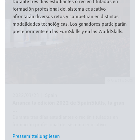
Durante tres días estudiantes o recién titulados en
formación profesional del sistema educativo
afrontarán diversos retos y competirán en distintas
modalidades tecnológicas. Los ganadores participarán
posteriormente en las EuroSkills y en las WorldSkills.
Festo SE & Co. KG
2022/03/23
|
Spain
Arranca la edición 2022 de SpainSkills, la gran
...
Durante tres días estudiantes o recién titulados en
formación profesional del sistema educativo ...
Pressemitteilung lesen
Pressemitteilung lesen