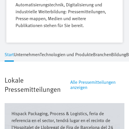
Automatisierungstechnik, Digitalisierung und
industrielle Weiterbildung: Pressemitteilungen,
Presse-mappen, Medien und weitere
Publikationen stehen für Sie bereit.
Start
Unternehmen
Technologien und Produkte
Branchen
Bildung
B
Lokale
Alle Pressemitteilungen
anzeigen
Pressemitteilungen
Bild
Hispack Packaging, Process & Logistics, feria de
referencia en el sector, tendrá lugar en el ​​recinto de
l'Hospitalet de Llobregat de Fira de Barcelona del 24