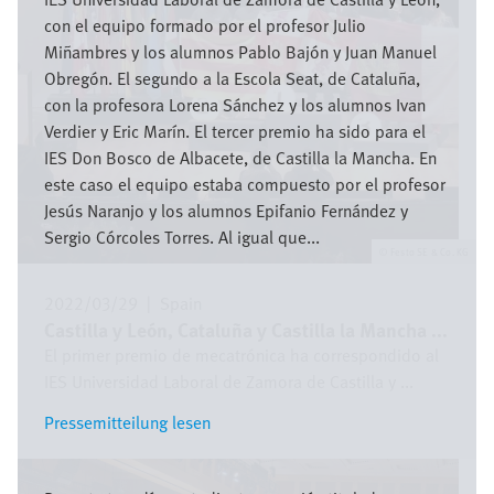
con el equipo formado por el profesor Julio
Miñambres y los alumnos Pablo Bajón y Juan Manuel
Obregón. El segundo a la Escola Seat, de Cataluña,
con la profesora Lorena Sánchez y los alumnos Ivan
Verdier y Eric Marín. El tercer premio ha sido para el
IES Don Bosco de Albacete, de Castilla la Mancha. En
este caso el equipo estaba compuesto por el profesor
Jesús Naranjo y los alumnos Epifanio Fernández y
Sergio Córcoles Torres. Al igual que...
Festo SE & Co. KG
2022/03/29
|
Spain
Castilla y León, Cataluña y Castilla la Mancha ...
El primer premio de mecatrónica ha correspondido al
IES Universidad Laboral de Zamora de Castilla y ...
Pressemitteilung lesen
Pressemitteilung lesen
Bild