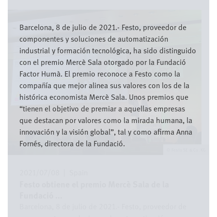
Bild
Barcelona, 8 de julio de 2021.- Festo, proveedor de
componentes y soluciones de automatización
industrial y formación tecnológica, ha sido distinguido
con el premio Mercè Sala otorgado por la Fundació
Factor Humà. El premio reconoce a Festo como la
compañía que mejor alinea sus valores con los de la
histórica economista Mercè Sala. Unos premios que
“tienen el objetivo de premiar a aquellas empresas
que destacan por valores como la mirada humana, la
innovación y la visión global”, tal y como afirma Anna
Fornés, directora de la Fundació.
Festo SE & Co. KG
2021/07/08
|
Spain
Festo obtiene el premio Mercè Sala de la
Fundació ...
Barcelona, 8 de julio de 2021.- Festo, proveedor de