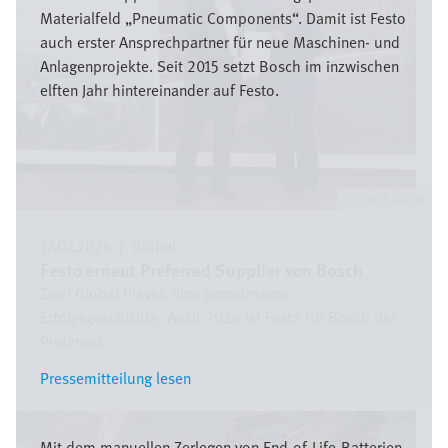
Materialfeld „Pneumatic Components“. Damit ist Festo
auch erster Ansprechpartner für neue Maschinen- und
Anlagenprojekte. Seit 2015 setzt Bosch im inzwischen
elften Jahr hintereinander auf Festo.
Festo SE & Co. KG
17.07.2026
|
Global
Festo erneut Preferred Supplier von Bosch
Zwei Global Player, eine gemeinsame
Erfolgsgeschichte: Auch 2026 ist Festo für Bosch der
Preferred ...
Pressemitteilung lesen
Pressemitteilung lesen
Bild
Mit dem manuellen Zerlegen von End-of-Life-Batterien