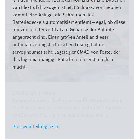
von Elektrofahrzeugen ist jetzt Schluss: Von Liebherr
kommt eine Anlage, die Schrauben des
Batteriedeckels automatisiert entfernt – egal, ob diese
horizontal oder vertikal am Gehäuse der Batterie
angebracht sind. Einen großen Anteil an dieser
automatisierungstechnischen Lösung hat der
servopneumatische Lageregler CMAD von Festo, der
das lageunabhängige Entschrauben erst möglich
macht.
Festo SE & Co. KG
29.05.2026
|
Global
Automatisiertes Zerlegen von Elektrobatterien
Mit dem manuellen Zerlegen von End-of-Life-Batterien
von Elektrofahrzeugen ist jetzt Schluss: Von ...
Pressemitteilung lesen
Pressemitteilung lesen