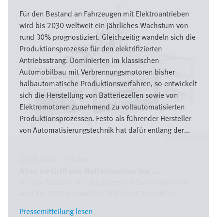
Bild
Für den Bestand an Fahrzeugen mit Elektroantrieben
wird bis 2030 weltweit ein jährliches Wachstum von
rund 30% prognostiziert. Gleichzeitig wandeln sich die
Produktionsprozesse für den elektrifizierten
Antriebsstrang. Dominierten im klassischen
Automobilbau mit Verbrennungsmotoren bisher
halbautomatische Produktionsverfahren, so entwickelt
sich die Herstellung von Batteriezellen sowie von
Elektromotoren zunehmend zu vollautomatisierten
Produktionsprozessen. Festo als führender Hersteller
von Automatisierungstechnik hat dafür entlang der...
Festo SE & Co. KG
29.05.2026
|
Global
Alles im Griff von Batteriezellen bis ...
Für den Bestand an Fahrzeugen mit Elektroantrieben
wird bis 2030 weltweit ein jährliches Wachstum ...
Pressemitteilung lesen
Pressemitteilung lesen