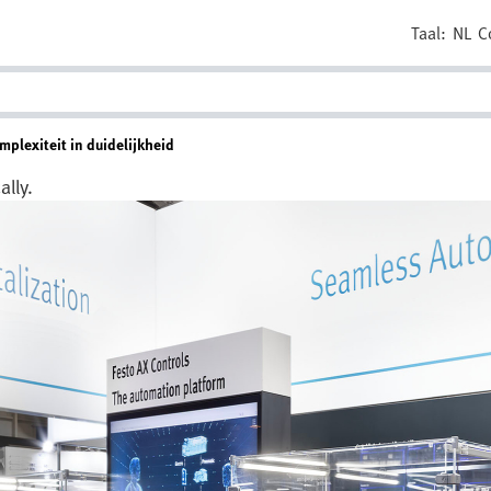
Taal:
NL
C
plexiteit in duidelijkheid
lly.