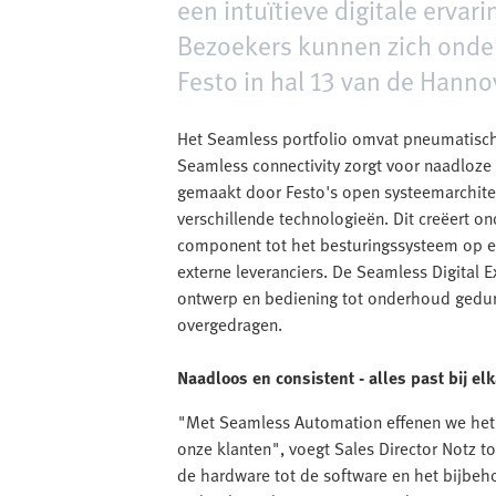
een intuïtieve digitale ervari
Bezoekers kunnen zich onder
Festo in hal 13 van de Hann
Het Seamless portfolio omvat pneumatische
Seamless connectivity zorgt voor naadloze 
gemaakt door Festo's open systeemarchite
verschillende technologieën. Dit creëert 
component tot het besturingssysteem op ee
externe leveranciers. De Seamless Digital 
ontwerp en bediening tot onderhoud gedur
overgedragen.
Naadloos en consistent - alles past bij el
"Met Seamless Automation effenen we het 
onze klanten", voegt Sales Director Notz to
de hardware tot de software en het bijbe