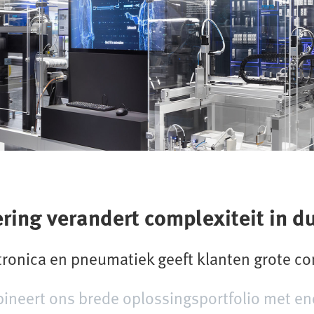
ing verandert complexiteit in du
ktronica en pneumatiek geeft klanten grote c
eert ons brede oplossingsportfolio met end