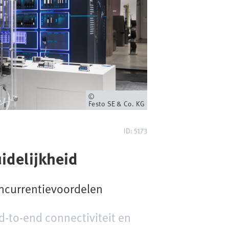
Eigenaar
Festo SE & Co. KG
ID: 5173
idelijkheid
oncurrentievoordelen
-to-end connectiviteit en