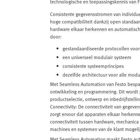
technologische en toepassingskennis van Fe
Consistente gegevensstromen van individu
hoge compatibiliteit dankzij open standaa
hardware elkaar herkennen en automatisch
door:
gestandaardiseerde protocollen voor
een universeel modulair systeem
consistente systeemprincipes
dezelfde architectuur voor alle modu
Met Seamless Automation van Festo bespa
ontwikkeling en programmering. Dit wordt
productselectie, ontwerp en inbedrijfstel
Connectivity: De connectiviteit van gegeven
zorgt ervoor dat apparaten elkaar herken
connectiviteit tussen hardware, mechanica
machines en systemen van de klant mogelij
Met Seamless Automation maakt Festo aut