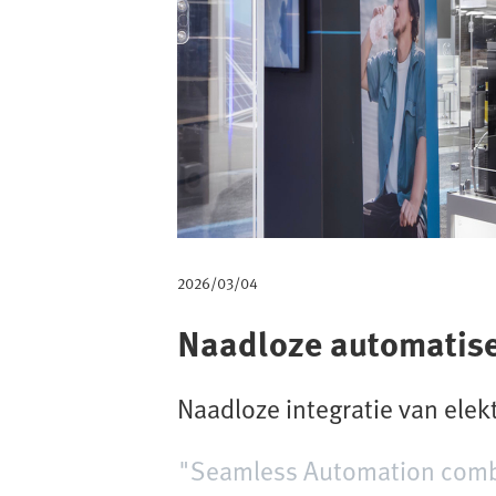
a
d
2026/03/04
Naadloze automatiser
Naadloze integratie van ele
"Seamless Automation combin