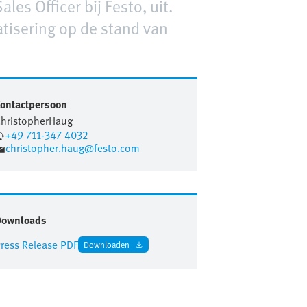
les Officer bij Festo, uit.
isering op de stand van
ontactpersoon
hristopher
Haug
+49 711-347 4032
christopher.haug@festo.com
Downloads
ress Release PDF
Downloaden