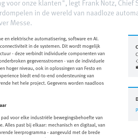
ng voor onze klanten", legt Frank Notz, Chief Sa
dompelen in de wereld van naadloze automat
over Messe.
 en elektrische automatisering, software en AI.
connectiviteit in de systemen. Dit wordt mogelijk
C
ctuur - deze verbindt individuele componenten van
C
ononderbroken gegevensstromen - van de individuele
n hoger niveau, ook in oplossingen van Festo en
Experience biedt end-to-end ondersteuning van
ende het hele project. Gegevens worden naadloos
kaar
P
pad voor elke industriële bewegingsbehoefte van
e. Alles past bij elkaar: mechanisch en digitaal, van
horende leerprogramma - aangevuld met de brede