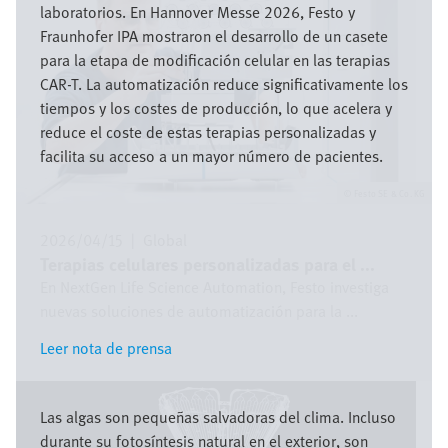
laboratorios. En Hannover Messe 2026, Festo y
Fraunhofer IPA mostraron el desarrollo de un casete
para la etapa de modificación celular en las terapias
CAR‑T. La automatización reduce significativamente los
tiempos y los costes de producción, lo que acelera y
reduce el coste de estas terapias personalizadas y
facilita su acceso a un mayor número de pacientes.
Festo SE & Co. KG
2026/04/15
|
Global
Terapias celulares personalizadas para el ...
En NextGen Life Science Automation, Festo investiga
nuevas soluciones de automatización para la ...
Leer nota de prensa
Leer nota de prensa
Imagen
Las algas son pequeñas salvadoras del clima. Incluso
durante su fotosíntesis natural en el exterior, son