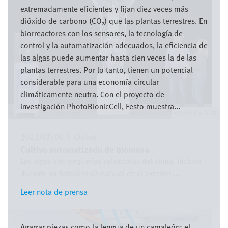
extremadamente eficientes y fijan diez veces más
dióxido de carbono (CO₂) que las plantas terrestres. En
biorreactores con los sensores, la tecnología de
control y la automatización adecuados, la eficiencia de
las algas puede aumentar hasta cien veces la de las
plantas terrestres. Por lo tanto, tienen un potencial
considerable para una economía circular
climáticamente neutra. Con el proyecto de
investigación PhotoBionicCell, Festo muestra...
Festo SE & Co. KG
2022/07/06
|
Global
Cultivo automatizado de biomasa
Las algas son pequeñas salvadoras del clima. Incluso
durante su fotosíntesis natural en el exterior ...
Leer nota de prensa
Leer nota de prensa
Imagen
Agarrar piezas como la lengua de un camaleón: el