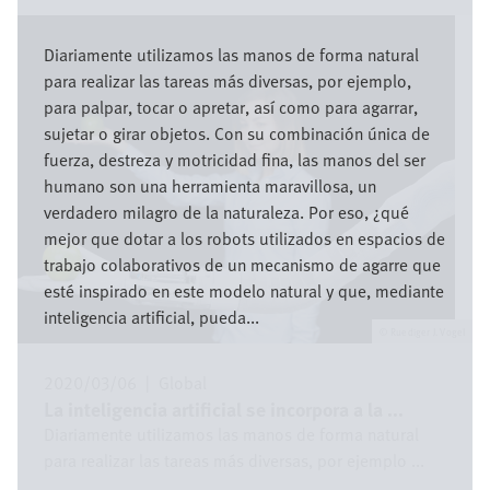
Imagen
Diariamente utilizamos las manos de forma natural
para realizar las tareas más diversas, por ejemplo,
para palpar, tocar o apretar, así como para agarrar,
sujetar o girar objetos. Con su combinación única de
fuerza, destreza y motricidad fina, las manos del ser
humano son una herramienta maravillosa, un
verdadero milagro de la naturaleza. Por eso, ¿qué
mejor que dotar a los robots utilizados en espacios de
trabajo colaborativos de un mecanismo de agarre que
esté inspirado en este modelo natural y que, mediante
inteligencia artificial, pueda...
Ruediger J. Vogel
2020/03/06
|
Global
La inteligencia artificial se incorpora a la ...
Diariamente utilizamos las manos de forma natural
para realizar las tareas más diversas, por ejemplo ...