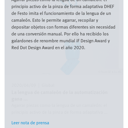
principio activo de la pinza de forma adaptativa DHEF
de Festo imita el funcionamiento de la lengua de un
camaleón. Esto le permite agarrar, recopilar y
depositar objetos con formas diferentes sin necesidad
de una conversión manual. Por ello ha recibido los
galardones de renombre mundial iF Design Award y
Red Dot Design Award en el año 2020.
Festo SE & Co. KG
2020/04/09
|
Global
La lengua de camaleón de la automatización
gana ...
Agarrar piezas como la lengua de un camaleón: el
principio activo de la pinza de forma adaptativa ...
Leer nota de prensa
Leer nota de prensa