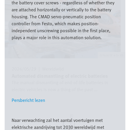
the battery cover screws - regardless of whether they
are attached horizontally or vertically to the battery
housing. The CMAD servo-pneumatic position
controller from Festo, which makes position-
independent unscrewing possible in the first place,
plays a major role in this automation solution.
Festo SE & Co. KG
2026/05/29
|
Wereldwijd
Automated dismantling of electric batteries
The manual dismantling of end-of-life batteries in
electric vehicles is now a thing of the past ...
Persbericht lezen
Persbericht lezen
Afbeelding
Naar verwachting zal het aantal voertuigen met
elektrische aandrijving tot 2030 wereldwijd met