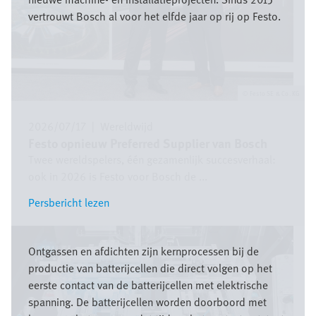
vertrouwt Bosch al voor het elfde jaar op rij op Festo.
Festo SE & Co. KG
2026/07/17
|
Wereldwijd
Festo opnieuw Preferred Supplier van Bosch
Twee wereldspelers, één gezamenlijk succesverhaal:
ook in 2026 is Festo voor Bosch de ...
Persbericht lezen
Persbericht lezen
Afbeelding
Ontgassen en afdichten zijn kernprocessen bij de
productie van batterijcellen die direct volgen op het
eerste contact van de batterijcellen met elektrische
spanning. De batterijcellen worden doorboord met