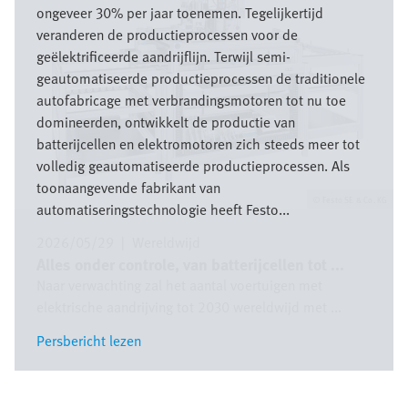
ongeveer 30% per jaar toenemen. Tegelijkertijd
veranderen de productieprocessen voor de
geëlektrificeerde aandrijflijn. Terwijl semi-
geautomatiseerde productieprocessen de traditionele
autofabricage met verbrandingsmotoren tot nu toe
domineerden, ontwikkelt de productie van
batterijcellen en elektromotoren zich steeds meer tot
volledig geautomatiseerde productieprocessen. Als
toonaangevende fabrikant van
Festo SE & Co. KG
automatiseringstechnologie heeft Festo...
2026/05/29
|
Wereldwijd
Alles onder controle, van batterijcellen tot ...
Naar verwachting zal het aantal voertuigen met
elektrische aandrijving tot 2030 wereldwijd met ...
Persbericht lezen
Persbericht lezen