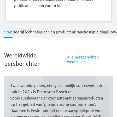
publicaties staan voor u klaar.
Start
Bedrijf
Technologieën en producten
Branches
Opleiding
Bioni
Wereldwijde
Alle persberichten
weergeven
persberichten
Afbeelding
Twee wereldspelers, één gezamenlijk succesverhaal:
ook in 2026 is Festo voor Bosch de
voorkeursleverancier voor automatiseringsproducten
op het gebied van 'pneumatische componenten'.
Daarmee is Festo ook het eerste aanspreekpunt voor
nieuwe machine- en installatieprojecten. Sinds 2015