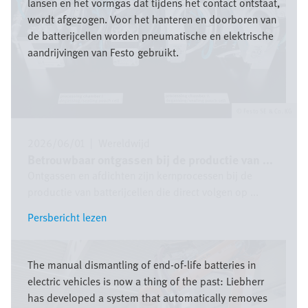
lansen en het vormgas dat tijdens het contact ontstaat,
wordt afgezogen. Voor het hanteren en doorboren van
de batterijcellen worden pneumatische en elektrische
aandrijvingen van Festo gebruikt.
Festo SE & Co. KG
2026/06/01
|
Wereldwijd
Betrouwbaar ontgassen bij de productie van ...
Ontgassen en afdichten zijn kernprocessen bij de
productie van batterijcellen die direct volgen op ...
Persbericht lezen
Persbericht lezen
Afbeelding
The manual dismantling of end-of-life batteries in
electric vehicles is now a thing of the past: Liebherr
has developed a system that automatically removes