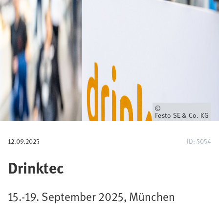
i
g
a
t
i
o
Eigentümer
Festo SE & Co. KG
n
12.09.2025
ID: 5054
Drinktec
15.-19. September 2025, München