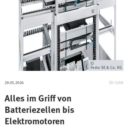
i
g
a
t
i
o
Eigentümer
Festo SE & Co. KG
n
29.05.2026
ID: 5208
Alles im Griff von
Batteriezellen bis
Elektromotoren